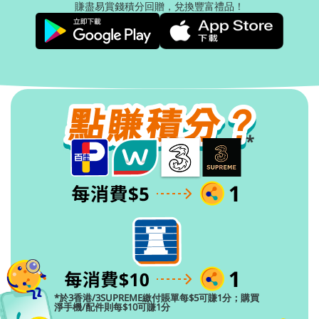
賺盡易賞錢積分回贈，兌換豐富禮品！
*於3香港/3SUPREME繳付賬單每$5可賺1分；購買
淨手機/配件則每$10可賺1分