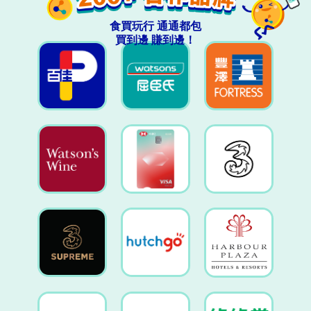
食買玩行 通通都包
買到邊 賺到邊！