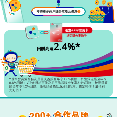
即睇更多商戶賺分攻略及優惠​
滙豐easy信用卡
绑定賺分更快手​
2.4%*
回贈高達
*基本會員於百佳及屈臣氏簽賬全年享1.6%回贈，於豐澤簽賬全年享
0.8%回贈；VIP會員於百佳及屈臣氏簽賬全年享2.4%回贈，於豐澤簽
賬全年享1.2%回贈。優惠須受條款及細則約束。借定唔借？還得到
先好借！