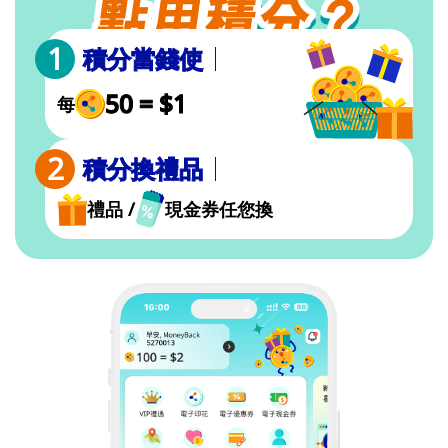
積分當錢使
50 = $1
每
積分換禮品
禮品 /
現金券任您換