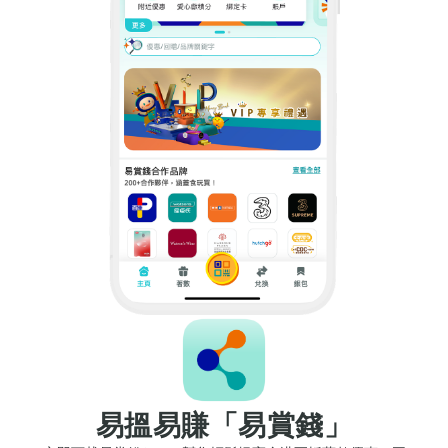
易搵易賺「易賞錢」